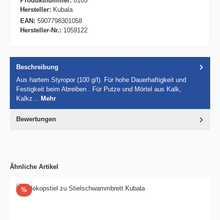
Produktnummer:
0105
Hersteller:
Kubala
EAN:
5907798301058
Hersteller-Nr.:
1059122
Beschreibung
Aus hartem Styropor (100 g/l). Für hohe Dauerhaftigkeit und
Festigkeit beim Abreiben . Für Putze und Mörtel aus Kalk,
Kalkz…
Mehr
Bewertungen
Ähnliche Artikel
Rabatt
%