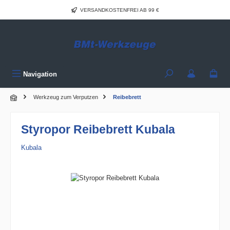
Zum Hauptinhalt springen
VERSANDKOSTENFREI AB 99 €
Navigation
Werkzeug zum Verputzen
Reibebrett
Styropor Reibebrett Kubala
Kubala
Bildergalerie überspringen