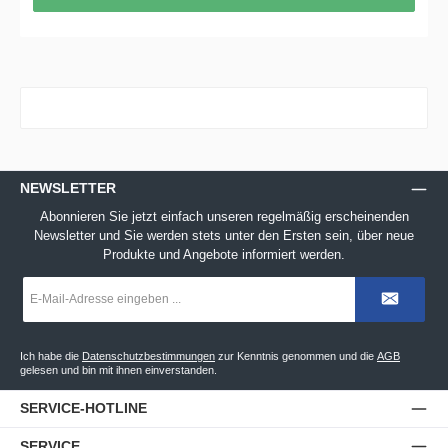
NEWSLETTER
Abonnieren Sie jetzt einfach unseren regelmäßig erscheinenden
Newsletter und Sie werden stets unter den Ersten sein, über neue
Produkte und Angebote informiert werden.
E-
Mail-
Adresse
*
Ich habe die
Datenschutzbestimmungen
zur Kenntnis genommen und die
AGB
gelesen und bin mit ihnen einverstanden.
SERVICE-HOTLINE
SERVICE