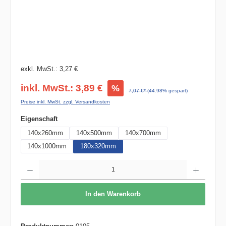
exkl. MwSt.: 3,27 €
inkl. MwSt.: 3,89 €
%
7,07 €*
(44.98% gespart)
Preise inkl. MwSt. zzgl. Versandkosten
auswählen
Eigenschaft
140x260mm
140x500mm
140x700mm
140x1000mm
180x320mm
Produkt Anzahl: Gib den gewünschten Wert ein oder benutze die Schaltflächen um die 
In den Warenkorb