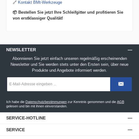
🔗
Kontakt BMt-Werkzeuge
📦 Bestellen Sie jetzt Ihre Schleifgitter und profitieren Sie
von erstklassiger Qualität!
NEWSLETTER
Abonnieren Sie jetzt einfach unseren regelmäßig erscheinenden
Newsletter und Sie werden stets unter den Ersten sein, über neue
Produkte und Angebote informiert werden.
E-
Mail-
Adresse
*
Ich habe die
Datenschutzbestimmungen
zur Kenntnis genommen und die
AGB
gelesen und bin mit ihnen einverstanden.
SERVICE-HOTLINE
SERVICE