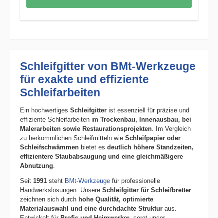
Schleifgitter von BMt-Werkzeuge
für exakte und effiziente
Schleifarbeiten
Ein hochwertiges
Schleifgitter
ist essenziell für präzise und
effiziente Schleifarbeiten im
Trockenbau, Innenausbau, bei
Malerarbeiten sowie Restaurationsprojekten
. Im Vergleich
zu herkömmlichen Schleifmitteln wie
Schleifpapier oder
Schleifschwämmen
bietet es
deutlich höhere Standzeiten,
effizientere Staubabsaugung und eine gleichmäßigere
Abnutzung
.
Seit
1991
steht
BMt-Werkzeuge
für professionelle
Handwerkslösungen. Unsere
Schleifgitter für Schleifbretter
zeichnen sich durch
hohe Qualität, optimierte
Materialauswahl und eine durchdachte Struktur
aus.
Entwickelt für
Profis und Heimwerker
, sorgt unser