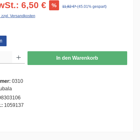
wSt.: 6,50 €
%
11,82 €*
(45.01% gespart)
. zzgl. Versandkosten
auswählen
m
ib den gewünschten Wert ein oder benutze die Schaltflächen um die Anzahl zu er
In den Warenkorb
mer:
0310
ubala
98303106
.:
1059137