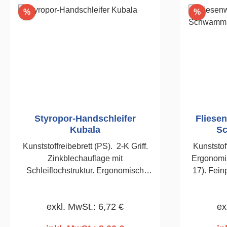
Rabatt
Rabatt
%
%
Styropor-Handschleifer
Fliese
Kubala
S
Kunststoffreibebrett (PS). 2-K Griff.
Kunststof
Zinkblechauflage mit
Ergonomis
Schleiflochstruktur. Ergonomisch
17). Fei
geformter Handgriff. Zum
Planschleifen von Styroporplatten
exkl. MwSt.: 6,72 €
ex
während der
Wärmedämmungsarbeiten.160 x