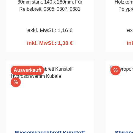
30mm stark. 140 x 280mm. Für
Holzkomp
Reibebrett: 0305, 0307, 0381
Polypr
Füll
Holzstruk
exkl. MwSt.: 1,16 €
ex
Kunststoffes. Zum Flie
nach Einf
inkl. MwSt.: 1,38 €
in
In den Warenkorb
I
Rabatt
Ausverkauft
%
Rabatt
%
Fliesenwaschbrett Kunstoff
Styrop