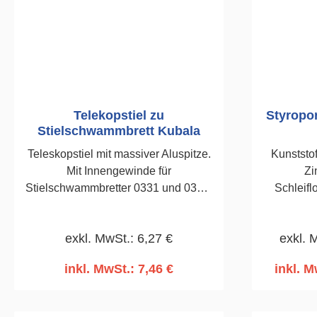
Telekopstiel zu
Styropo
Stielschwammbrett Kubala
Teleskopstiel mit massiver Aluspitze.
Kunststof
Mit Innengewinde für
Zi
Stielschwammbretter 0331 und 0332.
Schleifl
Für Stielhalter 0539.1,2 - 2,0 m
gefo
Planschl
exkl. MwSt.: 6,27 €
exkl. 
Wärmedä
inkl. MwSt.: 7,46 €
inkl. M
In den Warenkorb
I