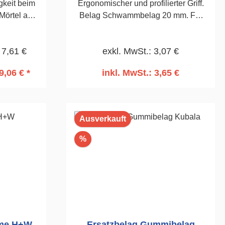
gkeit beim
Ergonomischer und profilierter Griff.
Mörtel aus
Belag Schwammbelag 20 mm. Für
ment. Bei
Filz-, Wasch- und
dVS zum
Abreibevorgänge.140 x 280mm
 7,61 €
exkl. MwSt.: 3,07 €
ben.140 x
9,06 € *
inkl. MwSt.: 3,65 €
rb
In den Warenkorb
Ausverkauft
Rabatt
%
mme H+W
Ersatzbelag Gummibelag