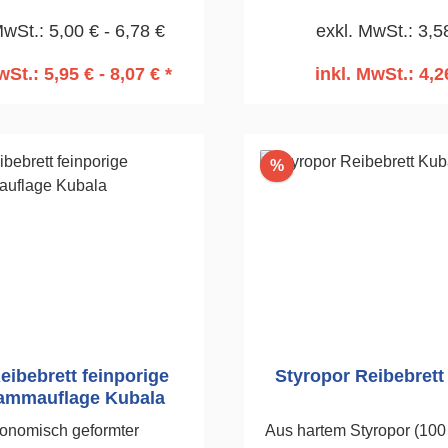
eifen von Styroporplatten
Schnellspann-Keilklemm
MwSt.: 5,00 € - 6,78 €
exkl. MwSt.: 3,5
während der
210mm
ämmungsarbeiten.130 x
wSt.: 5,95 € - 8,07 € *
inkl. MwSt.: 4,2
270mm
n den Warenkorb
In den Warenko
Rabatt
%
ibebrett feinporige
Styropor Reibebrett
mmauflage Kubala
onomisch geformter
Aus hartem Styropor (100 