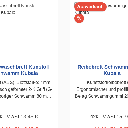
Ausverkauft
Rabatt
%
nwaschbrett Kunstoff
Reibebrett Schwa
chwamm Kubala
Kubala
f (ABS). Blattstärke: 4mm.
Kunststoffreibebrett 
ch geformter 2-K.Griff (G-
Ergonomischer und profilie
nporiger Schwamm 30 mm.
Belag Schwammgummi 2
140 x 280mm
Abwaschen bzw. Abreiben 
Kalk-, und Kalkzementput
kl. MwSt.: 3,45 €
exkl. MwSt.: 5,7
280mm