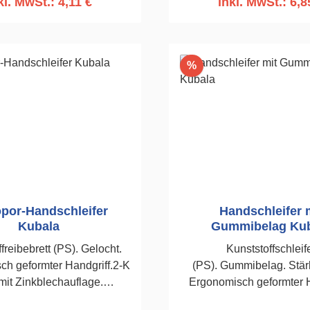
kl. MwSt.: 4,11 €
inkl. MwSt.: 6,8
n den Warenkorb
Rabatt
%
opor-Handschleifer
Handschleifer 
Kubala
Gummibelag Ku
freibebrett (PS). Gelocht.
Kunststoffschleif
h geformter Handgriff.2-K
(PS). Gummibelag. Stä
 mit Zinkblechauflage.
Ergonomisch geformter H
leiflochstruktur zum
Befestigung des Schleifgitt