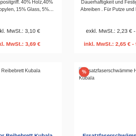
ositgriff. 40% Holz,40%
Dauerhaftigkeit und Festi
opylen, 15% Glass, 5%
Abreiben . Für Putze und 
stoff. Wahrnehmbare
Kalk, Kalkzement und Ze
tur.Dauerhaftigkeit eines
Oberputzen z.B. im W
kl. MwSt.: 3,10 €
exkl. MwSt.: 2,23 € -
senwaschen
Strukturieren und Abrei
ugung.140 x 280mm, 30mm
1000mm
kl. MwSt.: 3,69 €
inkl. MwSt.: 2,65 € - 
n den Warenkorb
In den Warenko
Rabatt
%
or Reibebrett Kubala
Ersatzfaserschwä