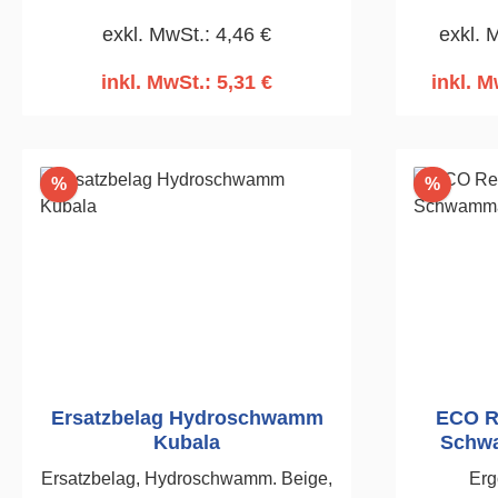
Einwaschen von Fliesenfugen. 140 x
Planschl
exkl. MwSt.: 4,46 €
exkl. 
280mm
Wärmed
inkl. MwSt.: 5,31 €
inkl. M
In den Warenkorb
I
Rabatt
Rabatt
%
%
Ersatzbelag Hydroschwamm
ECO Re
Kubala
Schwa
Ersatzbelag, Hydroschwamm. Beige,
Erg