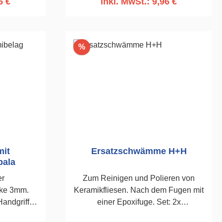
5 €
inkl. MwSt.: 9,96 €
In den Warenkorb
Rabatt
%
mit
Ersatzschwämme H+H
bala
er
Zum Reinigen und Polieren von
rke 3mm.
Keramikfliesen. Nach dem Fugen mit
andgriff.
einer Epoxifuge. Set: 2x
ers mittels
Schwarzfaser scharf. 120 x 250mm