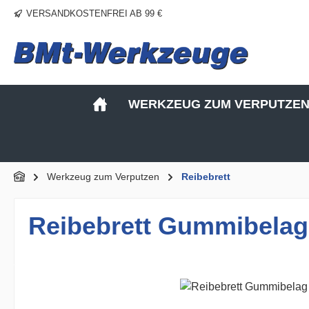
VERSANDKOSTENFREI AB 99 €
m Hauptinhalt springen
Zur Suche springen
Zur Hauptnavigation springen
WERKZEUG ZUM VERPUTZE
Werkzeug zum Verputzen
Reibebrett
Reibebrett Gummibelag
Bildergalerie überspringen