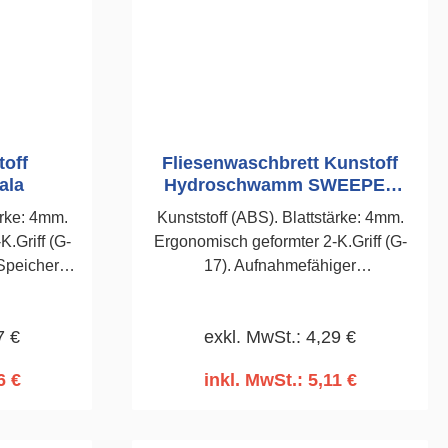
toff
Fliesenwaschbrett Kunstoff
ala
Hydroschwamm SWEEPEX
Kubala
ärke: 4mm.
Kunststoff (ABS). Blattstärke: 4mm.
.Griff (G-
Ergonomisch geformter 2-K.Griff (G-
17). Aufnahmefähiger
m Filzen
Hydroschwamm 30
en und
mm.SWEEPEX.140 x 280mm
7 €
exkl. MwSt.: 4,29 €
t-und
0 x 280mm
6 €
inkl. MwSt.: 5,11 €
rb
In den Warenkorb