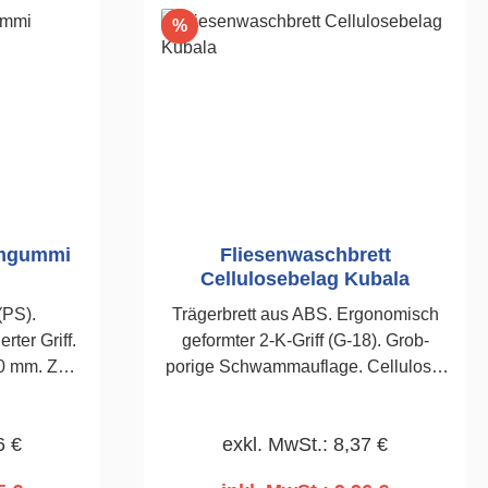
Rabatt
%
mmgummi
Fliesenwaschbrett
Cellulosebelag Kubala
(PS).
Trägerbrett aus ABS. Ergonomisch
rter Griff.
geformter 2-K-Griff (G-18). Grob-
0 mm. Zum
porige Schwammauflage. Cellulose.
von Gips-,
Zum Ab- und Einwaschen von
zen. 140 x
Fliesenfugen. 140 x 280mm
6 €
exkl. MwSt.: 8,37 €