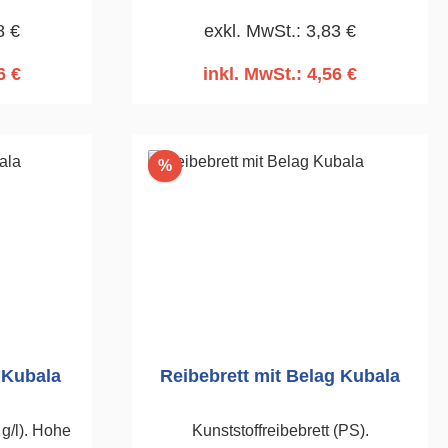
en.105 x
8 €
exkl. MwSt.: 3,83 €
6 €
inkl. MwSt.: 4,56 €
rb
In den Warenkorb
Rabatt
%
 Kubala
Reibebrett mit Belag Kubala
g/l). Hohe
Kunststoffreibebrett (PS).