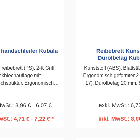
rhandschleifer Kubala
Reibebrett Kuns
Durolbelag Kub
freibebrett (PS). 2-K Griff.
Kunststoff (ABS). Blattst
nkblechauflage mit
Ergonomisch geformter 2-K
ochstruktur. Ergonomisch
17). Durolbelag 20 mm. Speichert
rmter Handgriff. Zum
Wasser und gibt es bei
eifen von Styroporplatten
langsam ab. Zum Filz
MwSt.: 3,96 € - 6,07 €
exkl. MwSt.: 6,7
während der
Abreiben von Zemen
mmungsarbeiten. 160 x
Kalkputzen. 14
wSt.: 4,71 € - 7,22 € *
inkl. MwSt.: 8,0
380mm
n den Warenkorb
In den Warenko