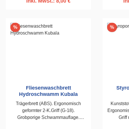
inkl. MwSt.: 8,00 €
in
380mm
In den Warenkorb
I
Rabatt
Rabatt
%
%
Fliesenwaschbrett
Styr
Hydroschwamm Kubala
Trägerbrett (ABS). Ergonomisch
Kunststof
geformter 2-K.Griff (G-18).
Ergonomisc
Grobporige Schwammauflage.
Griff
Stärke: 30mm. Zum Ab- und
Sch