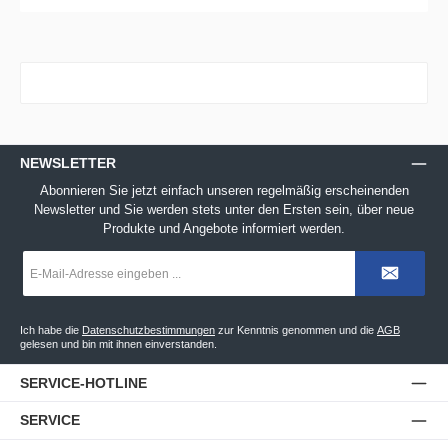
NEWSLETTER
Abonnieren Sie jetzt einfach unseren regelmäßig erscheinenden
Newsletter und Sie werden stets unter den Ersten sein, über neue
Produkte und Angebote informiert werden.
E-
Mail-
Adresse
*
Ich habe die
Datenschutzbestimmungen
zur Kenntnis genommen und die
AGB
gelesen und bin mit ihnen einverstanden.
SERVICE-HOTLINE
SERVICE