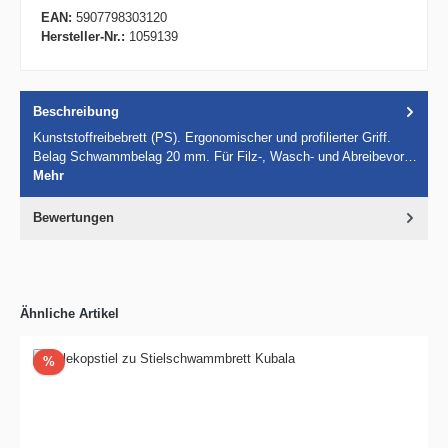
EAN:
5907798303120
Hersteller-Nr.:
1059139
Beschreibung
Kunststoffreibebrett (PS). Ergonomischer und profilierter Griff.
Belag Schwammbelag 20 mm. Für Filz-, Wasch- und Abreibevor…
Mehr
Bewertungen
Ähnliche Artikel
Rabatt
%