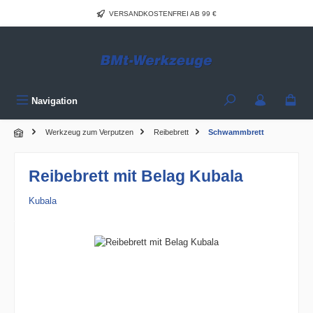
Zum Hauptinhalt springen
VERSANDKOSTENFREI AB 99 €
Navigation
Werkzeug zum Verputzen
Reibebrett
Schwammbrett
Reibebrett mit Belag Kubala
Kubala
Bildergalerie überspringen