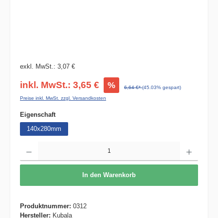
exkl. MwSt.: 3,07 €
inkl. MwSt.: 3,65 €
%
6,64 €*
(45.03% gespart)
Preise inkl. MwSt. zzgl. Versandkosten
auswählen
Eigenschaft
140x280mm
Produkt Anzahl: Gib den gewünschten Wert ein oder benutze die Schaltflächen um die 
In den Warenkorb
Produktnummer:
0312
Hersteller:
Kubala