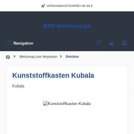
Zum Hauptinhalt springen
VERSANDKOSTENFREI AB 99 €
Navigation
Werkzeug zum Verputzen
Behälter
Kunststoffkasten Kubala
Kubala
Bildergalerie überspringen