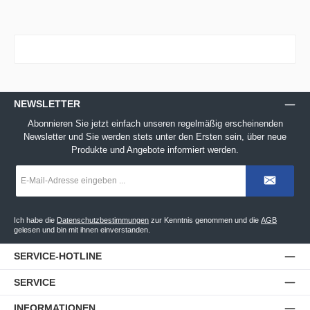
NEWSLETTER
Abonnieren Sie jetzt einfach unseren regelmäßig erscheinenden
Newsletter und Sie werden stets unter den Ersten sein, über neue
Produkte und Angebote informiert werden.
E-
Mail-
Adresse
*
Ich habe die
Datenschutzbestimmungen
zur Kenntnis genommen und die
AGB
gelesen und bin mit ihnen einverstanden.
SERVICE-HOTLINE
SERVICE
INFORMATIONEN