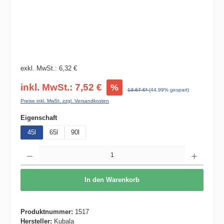
exkl. MwSt.: 6,32 €
inkl. MwSt.: 7,52 €
%
13,67 €*
(44.99% gespart)
Preise inkl. MwSt. zzgl. Versandkosten
auswählen
Eigenschaft
45l
65l
90l
Produkt Anzahl: Gib den gewünschten Wert ein oder benutze die Schaltflächen um die 
In den Warenkorb
Produktnummer:
1517
Hersteller:
Kubala