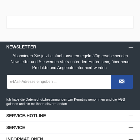
NEWSLETTER
Abonnieren Sie jetzt einfach unseren regelmäßig erscheinenden
Newsletter und Sie werden stets unter den Ersten sein, über neue
Produkte und Angebote informiert werden.
E-
Mail-
Adresse
*
Ich habe die
Datenschutzbestimmungen
zur Kenntnis genommen und die
AGB
gelesen und bin mit ihnen einverstanden.
SERVICE-HOTLINE
SERVICE
INFORMATIONEN