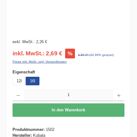
exkl. MwSt.: 2,26 €
inkl. MwSt.: 2,69 €
%
4,89 €*
(44.99% gespart)
Preise inkl. MwSt. zzgl. Versandkosten
auswählen
Eigenschaft
12l
16l
Produkt Anzahl: Gib den gewünschten Wert ein oder benutze die Schaltflächen um die 
In den Warenkorb
Produktnummer:
1502
Hersteller:
Kubala