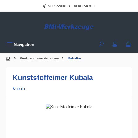
Zum Hauptinhalt springen
VERSANDKOSTENFREI AB 99 €
Navigation
Werkzeug zum Verputzen
Behälter
Kunststoffeimer Kubala
Kubala
Bildergalerie überspringen