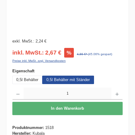
exkl. MwSt.: 2,24 €
inkl. MwSt.: 2,67 €
%
4,86 €*
(45.06% gespart)
Preise inkl. MwSt. zzgl. Versandkosten
auswählen
Eigenschaft
0,5l Behälter
0,5l Behälter mit Ständer
Produkt Anzahl: Gib den gewünschten Wert ein oder benutze die Schaltflächen um die 
In den Warenkorb
Produktnummer:
1518
Hersteller:
Kubala