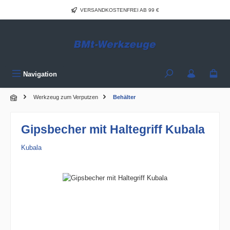
Zum Hauptinhalt springen
VERSANDKOSTENFREI AB 99 €
Navigation
Werkzeug zum Verputzen
Behälter
Gipsbecher mit Haltegriff Kubala
Kubala
Bildergalerie überspringen