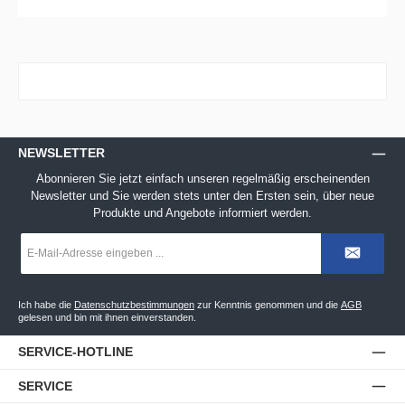
NEWSLETTER
Abonnieren Sie jetzt einfach unseren regelmäßig erscheinenden
Newsletter und Sie werden stets unter den Ersten sein, über neue
Produkte und Angebote informiert werden.
E-
Mail-
Adresse
*
Ich habe die
Datenschutzbestimmungen
zur Kenntnis genommen und die
AGB
gelesen und bin mit ihnen einverstanden.
SERVICE-HOTLINE
SERVICE