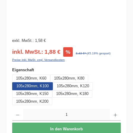
exkl. MwSt.: 1,58 €
inkl. MwSt.: 1,88 €
%
3,43 €*
(45.19% gespart)
Preise inkl. MwSt. zzgl. Versandkosten
auswählen
Eigenschaft
105x280mm, K60
105x280mm, K80
105x280mm, K100
105x280mm, K120
105x280mm, K150
105x280mm, K180
105x280mm, K200
Produkt Anzahl: Gib den gewünschten Wert ein oder benutze die Schaltflächen um die 
In den Warenkorb