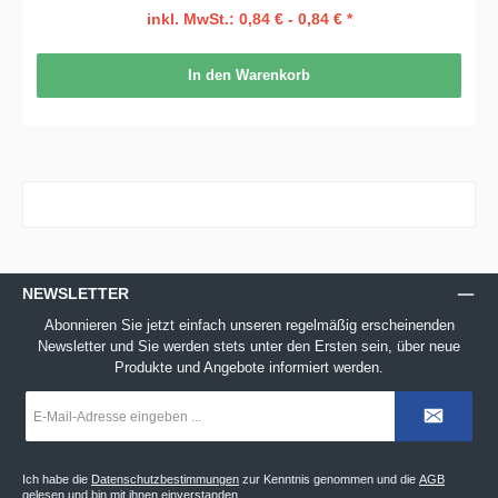
inkl. MwSt.: 0,84 € - 0,84 € *
In den Warenkorb
NEWSLETTER
Abonnieren Sie jetzt einfach unseren regelmäßig erscheinenden
Newsletter und Sie werden stets unter den Ersten sein, über neue
Produkte und Angebote informiert werden.
E-
Mail-
Adresse
*
Ich habe die
Datenschutzbestimmungen
zur Kenntnis genommen und die
AGB
gelesen und bin mit ihnen einverstanden.