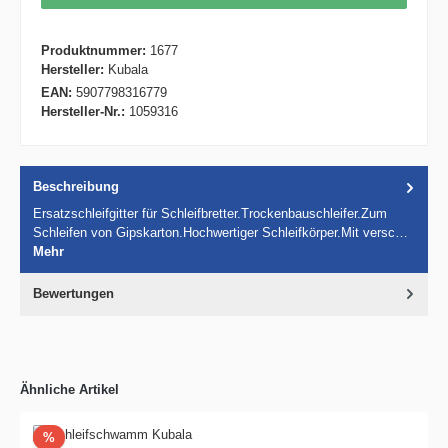
Produktnummer:
1677
Hersteller:
Kubala
EAN:
5907798316779
Hersteller-Nr.:
1059316
Beschreibung
Ersatzschleifgitter für Schleifbretter.Trockenbauschleifer.Zum
Schleifen von Gipskarton.Hochwertiger Schleifkörper.Mit versc…
Mehr
Bewertungen
Ähnliche Artikel
Rabatt
%