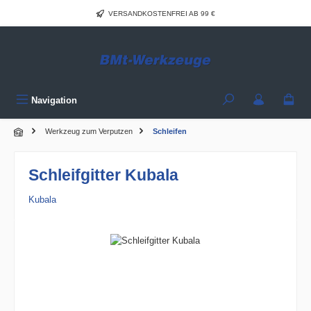
Zum Hauptinhalt springen
VERSANDKOSTENFREI AB 99 €
Navigation
Werkzeug zum Verputzen
Schleifen
Schleifgitter Kubala
Kubala
Bildergalerie überspringen