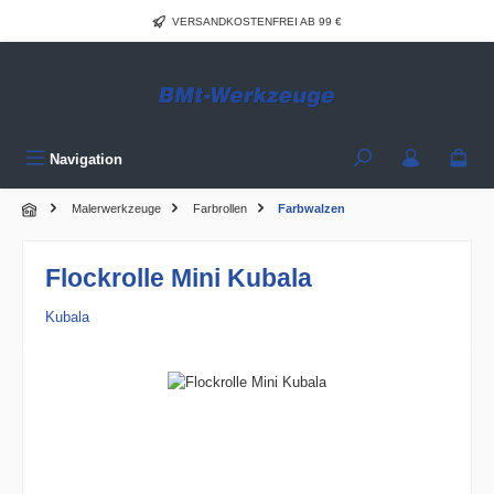
Zum Hauptinhalt springen
VERSANDKOSTENFREI AB 99 €
Navigation
Malerwerkzeuge
Farbrollen
Farbwalzen
Flockrolle Mini Kubala
Kubala
Bildergalerie überspringen