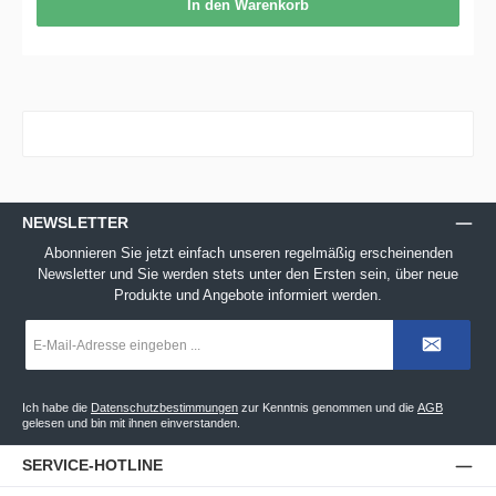
In den Warenkorb
NEWSLETTER
Abonnieren Sie jetzt einfach unseren regelmäßig erscheinenden
Newsletter und Sie werden stets unter den Ersten sein, über neue
Produkte und Angebote informiert werden.
E-
Mail-
Adresse
*
Ich habe die
Datenschutzbestimmungen
zur Kenntnis genommen und die
AGB
gelesen und bin mit ihnen einverstanden.
SERVICE-HOTLINE