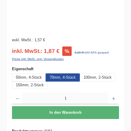
exkl. MwSt.: 1,57 €
inkl. MwSt.: 1,87 €
%
3,39 €*
(44.84% gespart)
Preise inkl. MwSt. zzgl. Versandkosten
auswählen
Eigenschaft
50mm, 4-Stück
70mm, 4-Stück
100mm, 2-Stück
150mm, 2-Stück
Produkt Anzahl: Gib den gewünschten Wert ein oder benutze die Schaltflächen um die 
In den Warenkorb