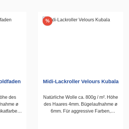
Rabatt
%
Goldfaden
Midi-Lackroller Velours Kubala
Höhe des
Natürliche Wolle ca. 800g / m². Höhe
fnahme ø
des Haares 4mm. Bügelaufnahme ø
ikatfarben
6mm. Für aggressive Farben,
n
wasserbasierende Lacke und
ckzahl 2
lösemittelhaltige Lacke.100mm