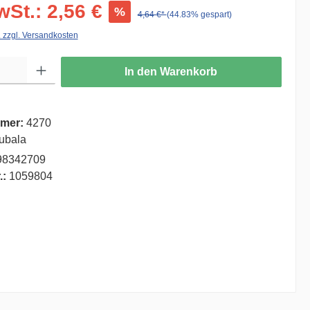
wSt.: 2,56 €
%
4,64 €*
(44.83% gespart)
. zzgl. Versandkosten
ib den gewünschten Wert ein oder benutze die Schaltflächen um die Anzahl zu er
In den Warenkorb
mer:
4270
ubala
98342709
.:
1059804