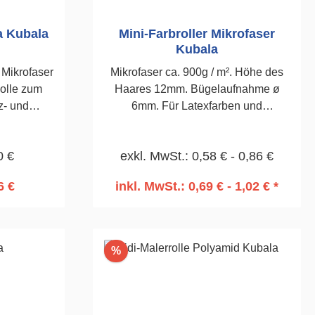
a Kubala
Mini-Farbroller Mikrofaser
Kubala
 Mikrofaser
Mikrofaser ca. 900g / m². Höhe des
olle zum
Haares 12mm. Bügelaufnahme ø
z- und
6mm. Für Latexfarben und
er Welle
Speergrundierungen.100mm,
t. Walze
Stückzahl 2
0 €
exkl. MwSt.: 0,58 € - 0,86 €
tellt, die
ten
6 €
inkl. MwSt.: 0,69 € - 1,02 € *
lmaterials
rb
In den Warenkorb
esteht.
Roller
r. 4196 und
Rabatt
%