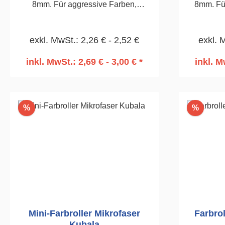
8mm. Für aggressive Farben,
8mm. Fü
wasserbasierende Lacke,
lösemittelhaltige Lacke. 180mm
exkl. MwSt.: 2,26 € - 2,52 €
exkl. 
inkl. MwSt.: 2,69 € - 3,00 € *
inkl. M
In den Warenkorb
I
Rabatt
Rabatt
%
%
Mini-Farbroller Mikrofaser
Farbro
Kubala