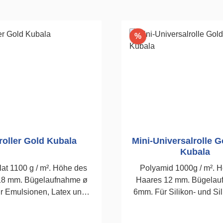
Rabatt
%
roller Gold Kubala
Mini-Universalrolle 
Kubala
lat 1100 g / m². Höhe des
Polyamid 1000g / m². 
18 mm. Bügelaufnahme ø
Haares 12 mm. Bügelau
r Emulsionen, Latex und
6mm. Für Silikon- und Sil
ikatanstriche. 180mm
und den meiste
Innenfarben.100mm, Stü