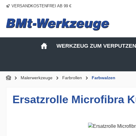
VERSANDKOSTENFREI AB 99 €
m Hauptinhalt springen
Zur Suche springen
Zur Hauptnavigation springen
WERKZEUG ZUM VERPUTZE
Malerwerkzeuge
Farbrollen
Farbwalzen
Ersatzrolle Microfibra 
Bildergalerie überspringen