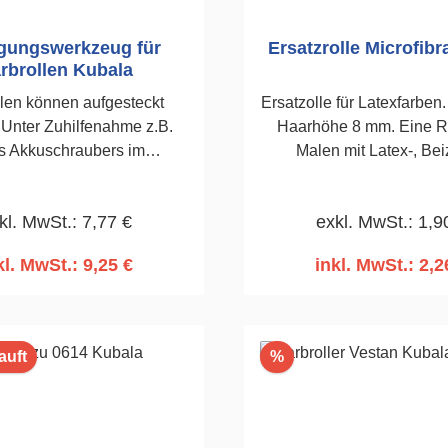
gungswerkzeug für
Ersatzrolle Microfibr
rbrollen Kubala
llen können aufgesteckt
Ersatzolle für Latexfarben.
Unter Zuhilfenahme z.B.
Haarhöhe 8 mm. Eine R
s Akkuschraubers im
Malen mit Latex-, Bei
mer reinigen. 84 x 550mm
Firnisfarben. Seiten d
maschinell abgeschräg
kl. MwSt.: 7,77 €
exkl. MwSt.: 1,9
durch Thermofusion herges
aus einer dauerhaf
kl. MwSt.: 9,25 €
inkl. MwSt.: 2,2
Verschweißung des Texti
n den Warenkorb
In den Warenko
mit dem Walzenkern b
180mm, Stab ø 8 mm. 
kompatibel mit Griff Kat. N
Rabatt
auft
%
4197