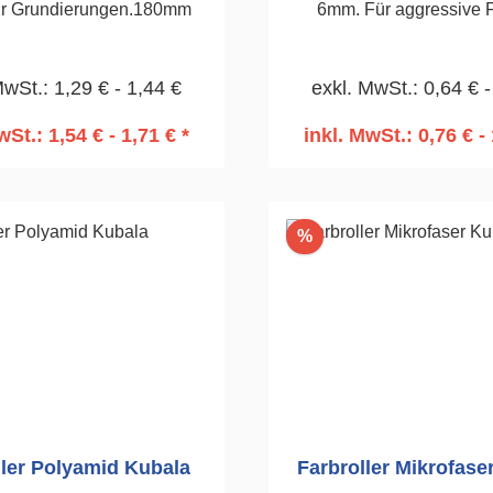
r Grundierungen.180mm
6mm. Für aggressive 
wasserbasierende La
lösemittelhaltige Lack
MwSt.: 1,29 € - 1,44 €
exkl. MwSt.: 0,64 € -
Stückzahl 2
wSt.: 1,54 € - 1,71 € *
inkl. MwSt.: 0,76 € - 
n den Warenkorb
In den Warenko
Rabatt
%
ller Polyamid Kubala
Farbroller Mikrofase