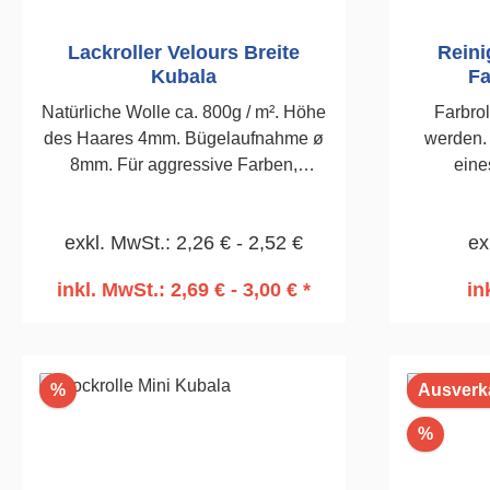
Lackroller Velours Breite
Reini
Kubala
Fa
Natürliche Wolle ca. 800g / m². Höhe
Farbro
des Haares 4mm. Bügelaufnahme ø
werden. 
8mm. Für aggressive Farben,
eine
wasserbasierende Lacke,
Wasserei
lösemittelhaltige Lacke.180mm
exkl. MwSt.: 2,26 € - 2,52 €
ex
inkl. MwSt.: 2,69 € - 3,00 € *
in
In den Warenkorb
I
Rabatt
%
Ausverk
Rabatt
%