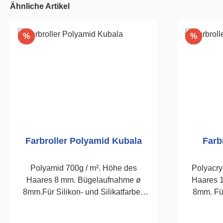
Ähnliche Artikel
Rabatt
Rabatt
%
%
Farbroller Polyamid Kubala
Farb
Polyamid 700g / m². Höhe des
Polyacry
Haares 8 mm. Bügelaufnahme ø
Haares 
8mm.Für Silikon- und Silikatfarben
8mm. Fü
und wasserbasierten Lacken.180mm
Sil