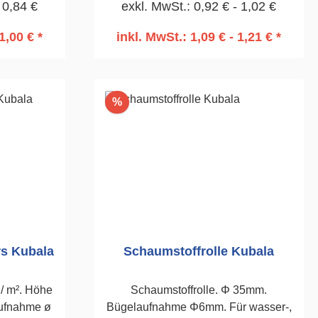
 0,84 €
exkl. MwSt.: 0,92 € - 1,02 €
1,00 € *
inkl. MwSt.: 1,09 € - 1,21 € *
rb
In den Warenkorb
Rabatt
%
rs Kubala
Schaumstoffrolle Kubala
 / m². Höhe
Schaumstoffrolle. Φ 35mm.
ufnahme ø
Bügelaufnahme Φ6mm. Für wasser-,