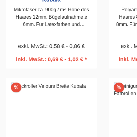
Mikrofaser ca. 900g / m². Höhe des
Polyam
Haares 12mm. Bügelaufnahme ø
Haares 
6mm. Für Latexfarben und
8mm. Für 
Speergrundierungen.150mm,
und wasse
Stückzahl 2
exkl. MwSt.: 0,58 € - 0,86 €
exkl. 
inkl. MwSt.: 0,69 € - 1,02 € *
inkl. M
In den Warenkorb
I
Rabatt
Rabatt
%
%