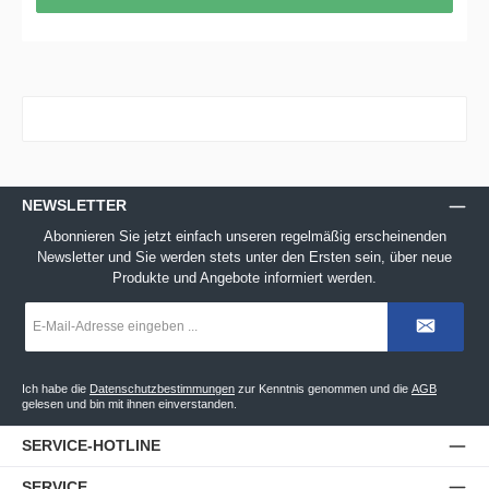
NEWSLETTER
Abonnieren Sie jetzt einfach unseren regelmäßig erscheinenden
Newsletter und Sie werden stets unter den Ersten sein, über neue
Produkte und Angebote informiert werden.
E-
Mail-
Adresse
*
Ich habe die
Datenschutzbestimmungen
zur Kenntnis genommen und die
AGB
gelesen und bin mit ihnen einverstanden.
SERVICE-HOTLINE
SERVICE