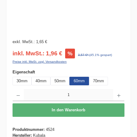
exkl. MwSt.: 1,65 €
inkl. MwSt.: 1,96 €
%
3,57 €*
(45.1% gespart)
Preise inkl. MwSt. zzgl. Versandkosten
auswählen
Eigenschaft
30mm
40mm
50mm
60mm
70mm
Produkt Anzahl: Gib den gewünschten Wert ein oder benutze die Schaltflächen um die 
In den Warenkorb
Produktnummer:
4524
Hersteller:
Kubala