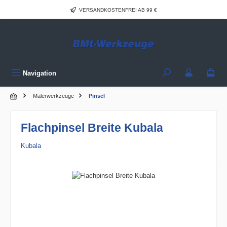
Zum Hauptinhalt springen
VERSANDKOSTENFREI AB 99 €
Navigation
Malerwerkzeuge
Pinsel
Flachpinsel Breite Kubala
Kubala
Bildergalerie überspringen