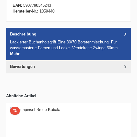
EAN:
5907798345243
Hersteller-Nr.:
1059440
Beschreibung
Lackierter Buchenholzgriff.Eine 30/70 Borstenmischung. Für
wasserbasierte Farben und Lacke. Vernickelte Zwinge.60mm
Mehr
Bewertungen
Ähnliche Artikel
Rabatt
%