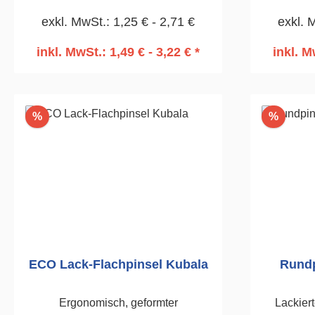
Zwinge.60mm
vern
exkl. MwSt.: 1,25 € - 2,71 €
exkl. 
inkl. MwSt.: 1,49 € - 3,22 € *
inkl. M
In den Warenkorb
I
Rabatt
Rabatt
%
%
ECO Lack-Flachpinsel Kubala
Rundp
Ergonomisch, geformter
Lackiert