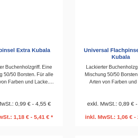
insel Extra Kubala
Universal Flachpinse
Kubala
er Buchenholzgriff. Eine
Lackierter Buchenholzgr
 50/50 Borsten. Für alle
Mischung 50/50 Borsten.
von Farben und Lacke.
Arten von Farben und
ckelte Zwinge. Ø 60mm
Vernickelte Zwinge.
MwSt.: 0,99 € - 4,55 €
exkl. MwSt.: 0,89 € -
wSt.: 1,18 € - 5,41 € *
inkl. MwSt.: 1,06 € - 
n den Warenkorb
In den Warenko