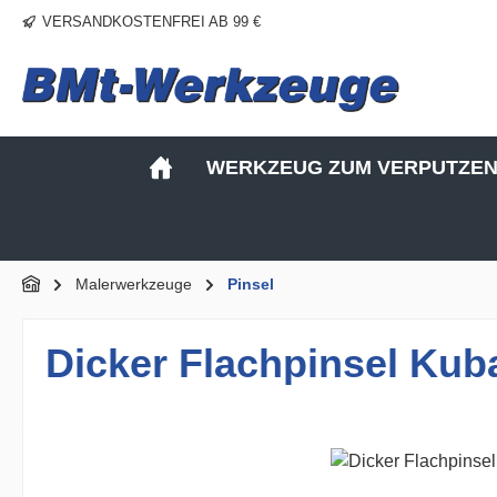
VERSANDKOSTENFREI AB 99 €
m Hauptinhalt springen
Zur Suche springen
Zur Hauptnavigation springen
WERKZEUG ZUM VERPUTZE
Malerwerkzeuge
Pinsel
Dicker Flachpinsel Kub
Bildergalerie überspringen