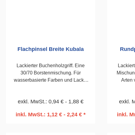
Flachpinsel Breite Kubala
Rundp
Lackierter Buchenholzgriff. Eine
Lackiert
30/70 Borstenmischung. Für
Mischung
wasserbasierte Farben und Lacke.
Arten 
Vernickelte Zwinge.40mm
Verni
exkl. MwSt.: 0,94 € - 1,88 €
exkl. 
inkl. MwSt.: 1,12 € - 2,24 € *
inkl. M
In den Warenkorb
I