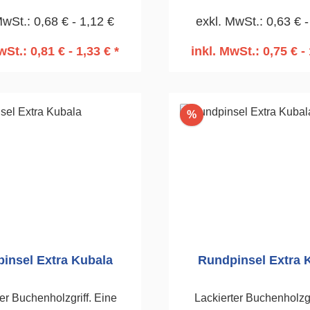
ickelte Zwinge.50mm
für alle Arten von Farben. 
MwSt.: 0,68 € - 1,12 €
exkl. MwSt.: 0,63 € -
Zwinge.60mm
wSt.: 0,81 € - 1,33 € *
inkl. MwSt.: 0,75 € - 
n den Warenkorb
In den Warenko
Rabatt
%
insel Extra Kubala
Rundpinsel Extra 
er Buchenholzgriff. Eine
Lackierter Buchenholzgr