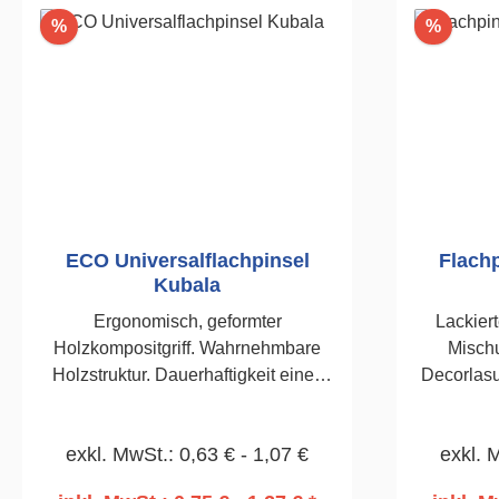
Rabatt
Rabatt
%
%
ECO Universalflachpinsel
Flachp
Kubala
Ergonomisch, geformter
Lackiert
Holzkompositgriff. Wahrnehmbare
Mischu
Holzstruktur. Dauerhaftigkeit eines
Decorlasu
Kunststoffes. Borstenmischung 30/70
Vern
für alle Arten von Farben. Vernickelte
exkl. MwSt.: 0,63 € - 1,07 €
exkl. 
Zwinge. 50mm