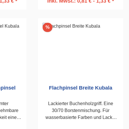
1,33 € *
inkl. MwSt.: 0,81 € - 1,33 € *
rb
In den Warenkorb
Rabatt
%
pinsel
Flachpinsel Breite Kubala
mter
Lackierter Buchenholzgriff. Eine
rnehmbare
30/70 Borstenmischung. Für
keit eines
wasserbasierte Farben und Lacke.
chung 30/70
Vernickelte Zwinge.50mm