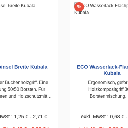
Rabatt
%
insel Breite Kubala
ECO Wasserlack-Fla
Kubala
er Buchenholzgriff. Eine
Ergonomisch, gefor
ng 50/50 Borsten. Für
Holzkompositgriff.3
ren und Holzschutzmittel.
Borstenmischung. 
ickelte Zwinge. 50mm
wasserbasierte Farben 
vernickelte Zwinge
MwSt.: 1,25 € - 2,71 €
exkl. MwSt.: 0,68 € -