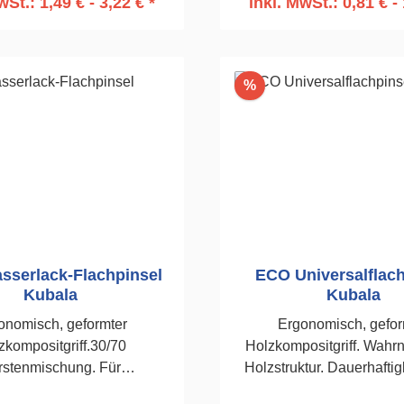
wSt.: 1,49 € - 3,22 € *
inkl. MwSt.: 0,81 € - 
n den Warenkorb
In den Warenko
Rabatt
%
serlack-Flachpinsel
ECO Universalflach
Kubala
Kubala
onomisch, geformter
Ergonomisch, gefor
zkompositgriff.30/70
Holzkompositgriff. Wah
rstenmischung. Für
Holzstruktur. Dauerhaftig
sierte Farben und Lacke
Kunststoffes. Borstenmis