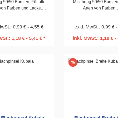
 50/50 Borsten. Für alle
Mischung 50/50 Borsten.
von Farben und Lacke.
Arten von Farben 
ckelte Zwinge.Ø 20mm
Lacke.Vernickelte Zwin
MwSt.: 0,99 € - 4,55 €
exkl. MwSt.: 0,99 € -
wSt.: 1,18 € - 5,41 € *
inkl. MwSt.: 1,18 € - 
n den Warenkorb
In den Warenko
Rabatt
%
 Flachpinsel Kubala
Fl