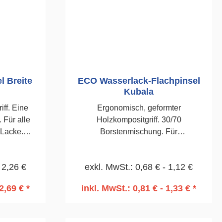
l Breite
ECO Wasserlack-Flachpinsel
Kubala
iff. Eine
Ergonomisch, geformter
 Für alle
Holzkompositgriff. 30/70
 Lacke.
Borstenmischung. Für
 50mm
wasserbasierte Farben und Lacke
vernickelte Zwinge. 70mm
 2,26 €
exkl. MwSt.: 0,68 € - 1,12 €
2,69 € *
inkl. MwSt.: 0,81 € - 1,33 € *
rb
In den Warenkorb