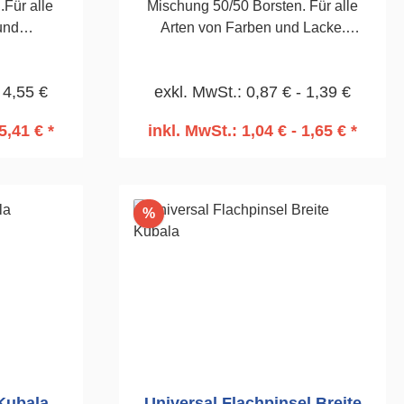
Für alle
Mischung 50/50 Borsten. Für alle
und
Arten von Farben und Lacke.
ge.Ø 30mm
Vernickelte Zwinge. 63 x 8mm
 4,55 €
exkl. MwSt.: 0,87 € - 1,39 €
5,41 € *
inkl. MwSt.: 1,04 € - 1,65 € *
rb
In den Warenkorb
Rabatt
%
achpinsel Breite Kubala
Universal Flachpinsel Breite