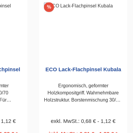
Rabatt
%
chpinsel
ECO Lack-Flachpinsel Kubala
mter
Ergonomisch, geformter
0/70
Holzkompositgriff. Wahrnehmbare
Für
Holzstruktur. Borstenmischung 30/70.
und Lacke
Für Lacke, vernickelte Zwinge.
.40mm
40mm
 1,12 €
exkl. MwSt.: 0,68 € - 1,12 €