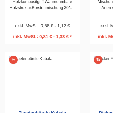
Holzkompositgriff.Wahrnehmbare
Mischung
Holzstruktur.Borstenmischung 30/70.
Arten 
Für Lacke, vernickelte Zwinge.70mm
Verni
exkl. MwSt.: 0,68 € - 1,12 €
exkl. 
inkl. MwSt.: 0,81 € - 1,33 € *
inkl. M
In den Warenkorb
I
Rabatt
Rabatt
%
%
Tapetenbürste Kubala
Dicker