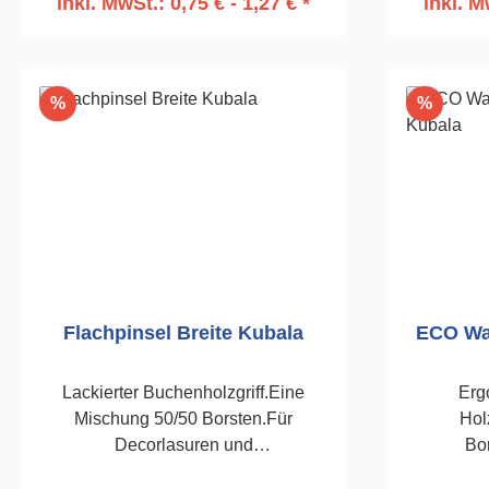
inkl. MwSt.: 0,75 € - 1,27 € *
inkl. M
In den Warenkorb
I
Rabatt
Rabatt
%
%
Flachpinsel Breite Kubala
ECO Was
Lackierter Buchenholzgriff.Eine
Erg
Mischung 50/50 Borsten.Für
Hol
Decorlasuren und
Bo
Holzschutzmittel.Vernickelte
wasserba