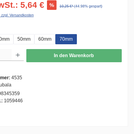
wSt.: 5,64 €
%
10,25 €*
(44.98% gespart)
. zzgl. Versandkosten
auswählen
0mm
50mm
60mm
70mm
ib den gewünschten Wert ein oder benutze die Schaltflächen um die Anzahl zu er
In den Warenkorb
mer:
4535
ubala
98345359
.:
1059446