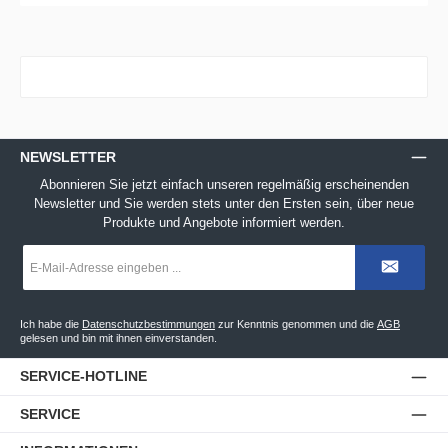
NEWSLETTER
Abonnieren Sie jetzt einfach unseren regelmäßig erscheinenden
Newsletter und Sie werden stets unter den Ersten sein, über neue
Produkte und Angebote informiert werden.
E-
Mail-
Adresse
*
Ich habe die
Datenschutzbestimmungen
zur Kenntnis genommen und die
AGB
gelesen und bin mit ihnen einverstanden.
SERVICE-HOTLINE
SERVICE