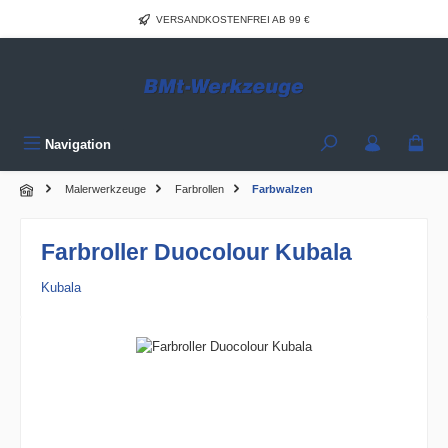
Zum Hauptinhalt springen
VERSANDKOSTENFREI AB 99 €
Navigation
Malerwerkzeuge
Farbrollen
Farbwalzen
Farbroller Duocolour Kubala
Kubala
Bildergalerie überspringen