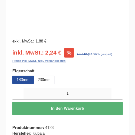
exkl. MwSt.: 1,88 €
inkl. MwSt.: 2,24 €
%
4,07 €*
(44.96% gespart)
Preise inkl. MwSt. zzgl. Versandkosten
auswählen
Eigenschaft
180mm
230mm
Produkt Anzahl: Gib den gewünschten Wert ein oder benutze die Schaltflächen um die 
In den Warenkorb
Produktnummer:
4123
Hersteller:
Kubala