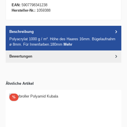
EAN:
5907798341238
Hersteller-Nr.:
1059388
Beschreibung
Polyacrylat 1000 g / m². Höhe des Haares 16mm. Bügelaufnahm
ø 8mm. Für Innenfarben.180mm
Mehr
Bewertungen
Ähnliche Artikel
Rabatt
%