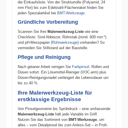
die Einkaufsliste: Von der Strukturrolle (Polyamid, 24
mm Flor) bis zum Edelstahl-Flächenrakel finden Sie
jeden Spezialartikel bei
BMT-Werkzeuge
.
Gründliche Vorbereitung
Scannen Sie Ihre
Malerwerkzeug-Liste
wie eine
Checkliste: Sind Abbeizer, Rührstab (mind. 600 min⁻¹)
und pH-Messpapier (
Rührwerkzeuge
) vorhanden? So
vermeiden Sie Stillstand auf der Baustelle.
Pflege und Reinigung
Nach getaner Arbeit reinigen Sie
Farbpinsel
, Rollen und
Düsen sofort. Ein Lösemittel-Reiniger (VOC-arm) plus
Düsen-Reinigungsnadel verlängert die Lebensdauer um
bis zu 40 %.
Ihre Malerwerkzeug-Liste für
erstklassige Ergebnisse
Von Pinselgeometrie bis Sprühdruck – eine umfassende
Malerwerkzeug-Liste
hält jede Variable im Griff.
Nutzen Sie das Sortiment von
BMT-Werkzeuge
, um
alles – vom Detailpinsel bis zum Airless-Set – in Profi-