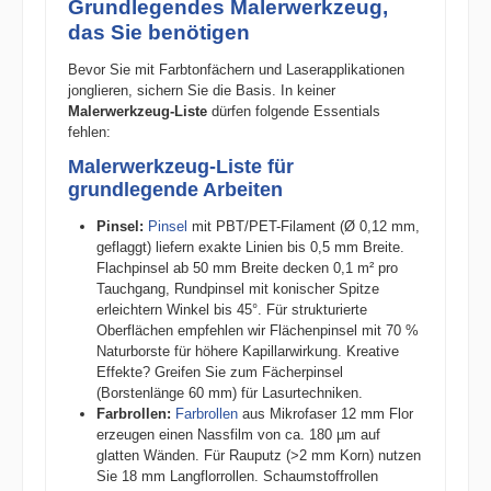
Grundlegendes Malerwerkzeug,
das Sie benötigen
Bevor Sie mit Farbtonfächern und Laserapplikationen
jonglieren, sichern Sie die Basis. In keiner
Malerwerkzeug-Liste
dürfen folgende Essentials
fehlen:
Malerwerkzeug-Liste für
grundlegende Arbeiten
Pinsel:
Pinsel
mit PBT/PET-Filament (Ø 0,12 mm,
geflaggt) liefern exakte Linien bis 0,5 mm Breite.
Flachpinsel ab 50 mm Breite decken 0,1 m² pro
Tauchgang, Rundpinsel mit konischer Spitze
erleichtern Winkel bis 45°. Für strukturierte
Oberflächen empfehlen wir Flächenpinsel mit 70 %
Naturborste für höhere Kapillarwirkung. Kreative
Effekte? Greifen Sie zum Fächerpinsel
(Borstenlänge 60 mm) für Lasurtechniken.
Farbrollen:
Farbrollen
aus Mikrofaser 12 mm Flor
erzeugen einen Nassfilm von ca. 180 µm auf
glatten Wänden. Für Rauputz (>2 mm Korn) nutzen
Sie 18 mm Langflorrollen. Schaumstoffrollen