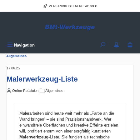
Zum Hauptinhalt springen
VERSANDKOSTENFREI AB 99 €
Navigation
Allgemeines
17.06.25
Malerwerkzeug-Liste
Online-Redaktion
Allgemeines
Malerarbeiten sind heute weit mehr als „Farbe an die
Wand bringen“ – sie sind Präzisionshandwerk. Wer
einwandfreie Oberflächen und kreative Effekte erzielen
will, profitiert enorm von einer sorgfältig kuratierten
Malerwerkzeug-Liste
. Sie fungiert als technische