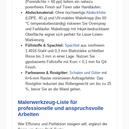
(Porendichte > 60 ppi) liefern ein nahezu
porenfreies Finish auf Türen oder Handläufen.
Abdeckmaterial:
Ohne hochwertige
Abdeckfolie
(LDPE, 40 µ) und UV-stabiles Malerkrepp (bis 60
°C temperaturbeständig) riskieren Sie Overspray
und Farbläufer. Malerkrepp mit Inkjet-bedruckbarer
Oberfläche eignet sich perfekt für Laser-Linien-
Markierung.
Füllstoffe & Spachtel:
Spachtel
aus rostfreiem
1.4016-Stahl und 0,3 mm Blattstärke schließen
Risse bis 3 mm in einer Lage. Nutzen Sie
gipsbasierte Füllstoffe mit Korn < 0,1 mm für Q4-
Finish.
Farbwanne & Rostgitter:
Schalen und Gitter
mit
6×6-mm Raster minimieren Auftragsfehler. Das
Rostgitter reduziert das Rollengewicht um bis zu 25
%, bevor Sie an die Wand gehen.
Malerwerkzeug-Liste für
professionelle und anspruchsvolle
Arbeiten
Wer Effizienz und Perfektion steigern will, ergänzt die