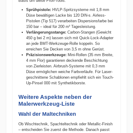
Basis um diese Profi-Tools:
Sprühpistole:
HVLP-Spritzsysteme mit 1,8 mm
Düse bewältigen Lacke bis 120 DIN-s. Airless-
Pistolen (Tip 517) verarbeiten Dispersionsfarbe bei
150 bar – ideal für 200 m² Tagesleistung.
Verlängerungsstange:
Carbon-Stangen (Gewicht
450 g bei 2 m) lassen sich mit Quick-Lock-Adapter
an jede BMT-Werkzeuge-Rolle koppeln. So
erreichen Sie Decken von 3,5 m ohne Gerüst.
Präzisionswerkzeuge:
Mini-Rollen (35 mm Breite,
4 mm Flor) garantieren deckende Beschichtung
von Zierleisten. Airbrush-Systeme mit 0,3 mm
Düse ermöglichen weiche Farbverläufe. Für Laser-
geschnittene Schablonen empfiehlt sich ein Touch-
Up-Pinsel 000 mit Synthetikborste.
Weitere Aspekte neben der
Malerwerkzeug-Liste
Wahl der Maltechniken
Ob Wischtechnik, Spachteltechnik oder Metallic-Finish
– entscheiden Sie zuerst die Methode. Danach passt