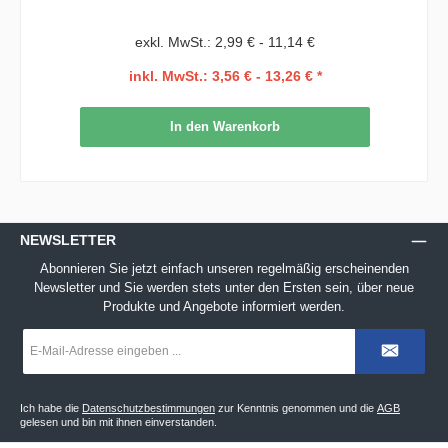
exkl. MwSt.: 2,99 € - 11,14 €
inkl. MwSt.: 3,56 € - 13,26 € *
In den Warenkorb
NEWSLETTER
Abonnieren Sie jetzt einfach unseren regelmäßig erscheinenden
Newsletter und Sie werden stets unter den Ersten sein, über neue
Produkte und Angebote informiert werden.
E-
Mail-
Adresse
*
Ich habe die
Datenschutzbestimmungen
zur Kenntnis genommen und die
AGB
gelesen und bin mit ihnen einverstanden.