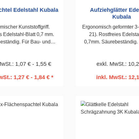
htel Edelstahl Kubala
Aufziehglätter Ede
Kubala
ischer Kunststoffgriff.
Ergonomisch geformter 3-K
s Edelstahl-Blatt 0,7 mm.
21). Rostfreies Edelsta
eständig. Für Bau- und
0,7mm. Säurebeständig. Dank der
bauarbeiten. 80mm
zwei abgerundeten Ecken
Abglätten ansatzfrei mög
MwSt.: 1,07 € - 1,55 €
exkl. MwSt.: 10,
480mm
wSt.: 1,27 € - 1,84 € *
inkl. MwSt.: 12,
n den Warenkorb