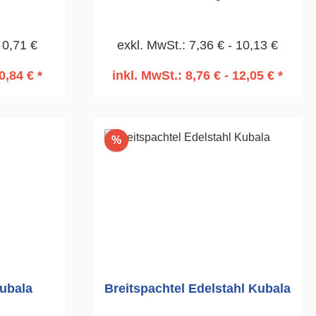
mm
Alustütze. Zum Abziehen und Glätten
bei Putz- und WDVS-Arbeiten.350
 0,71 €
exkl. MwSt.: 7,36 € - 10,13 €
mm
0,84 € *
inkl. MwSt.: 8,76 € - 12,05 € *
rb
In den Warenkorb
Rabatt
%
ubala
Breitspachtel Edelstahl Kubala