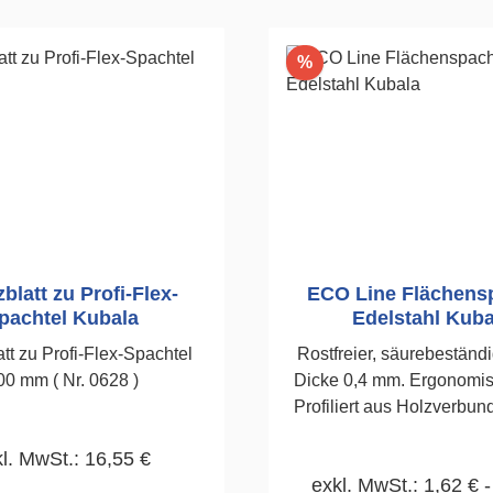
Rabatt
%
blatt zu Profi-Flex-
ECO Line Flächens
pachtel Kubala
Edelstahl Kuba
att zu Profi-Flex-Spachtel
Rostfreier, säurebeständi
00 mm ( Nr. 0628 )
Dicke 0,4 mm. Ergonomisc
Profiliert aus Holzverbund
Wahrnehmbare Struktur u
l. MwSt.: 16,55 €
von Holz.Langlebigke
exkl. MwSt.: 1,62 € -
Kunststoff.Griff quillt