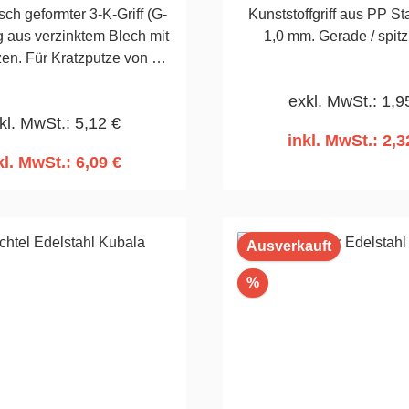
ch geformter 3-K-Griff (G-
Kunststoffgriff aus PP St
g aus verzinktem Blech mit
1,0 mm. Gerade / spi
zen. Für Kratzputze von 2-
mm. 130 x 250mm
exkl. MwSt.: 1,9
kl. MwSt.: 5,12 €
inkl. MwSt.: 2,3
kl. MwSt.: 6,09 €
n den Warenkorb
In den Warenko
Ausverkauft
Rabatt
%