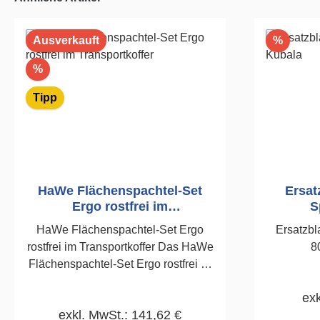
Rabatt
Ausverkauft
%
Rabatt
%
Tipp
HaWe Flächenspachtel-Set
Ersatz
Ergo rostfrei im
S
Transportkoffer
HaWe Flächenspachtel-Set Ergo
Ersatzbl
rostfrei im Transportkoffer Das HaWe
8
Flächenspachtel-Set Ergo rostfrei ist
das komplette Profi-Set für perfekte
exk
Spachtel- und Glättarbeiten an
exkl. MwSt.: 141,62 €
Wänden und Decken. Ergonomische