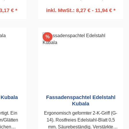
uf.300mm
anschmiegsam und
3,17 € *
inkl. MwSt.: 8,27 € - 11,94 € *
kräftesparend.600 mm
rb
In den Warenkorb
Rabatt
%
 Kubala
Fassadenspachtel Edelstahl
Kubala
t. Ein
Ergonomisch geformter 2-K-Griff (G-
/Glätten
14). Rostfreies Edelstahl-Blatt 0,5
lichen
mm. Säurebeständig. Verstärkte