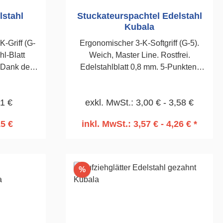
lstahl
Stuckateurspachtel Edelstahl
Kubala
-Griff (G-
Ergonomischer 3-K-Softgriff (G-5).
hl-Blatt
Weich, Master Line. Rostfrei.
Edelstahlblatt 0,8 mm. 5-Punkten-
 ist ein
Schweißnaht. Für Finish- und
lich.130 x
Stuckarbeiten. Kelle bequem an
21 €
exkl. MwSt.: 3,00 € - 3,58 €
Eimer zu hängen.100mm
15 €
inkl. MwSt.: 3,57 € - 4,26 € *
Rabatt
%