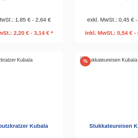
.Säurebeständig, 0,5mm.Für
Oberflächen.80
larbeiten.Wahrnehmbare
MwSt.: 1,85 € - 2,64 €
exkl. MwSt.: 0,45 € -
tur.Dauerhaftigkeit eines
offes, Edelstahl.120mm
wSt.: 2,20 € - 3,14 € *
inkl. MwSt.: 0,54 € - 
n den Warenkorb
In den Warenko
Rabatt
%
putzkratzer Kubala
Stukkateureisen K