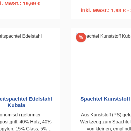
l. MwSt.: 19,69 €
Wassereinfluss nicht a
inkl. MwSt.: 1,93 € - 
n den Warenkorb
In den Warenko
Rabatt
%
itspachtel Edelstahl
Spachtel Kunststoff
Kubala
onomisch geformter
Aus Kunststoff (PS) gefertig
ositgriff. 40% Holz, 40%
Werkzeug zum Spachteln
opylen, 15% Glass, 5%
von kleinen, empfind