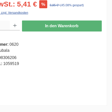
wSt.: 5,41 €
%
9,85 €*
(45.08% gespart)
. zzgl. Versandkosten
ib den gewünschten Wert ein oder benutze die Schaltflächen um die Anzahl zu er
In den Warenkorb
mer:
0620
ubala
98306206
.:
1059519