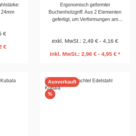
ahlstärke:
Ergonomisch geformter
tz 24mm
Buchenholzgriff. Aus 2 Elementen
gefertigt, um Verformungen am
Griffteil zu verhindern. Rostfreies
5 €
Edelstahl-Blatt 0,5 mm.
exkl. MwSt.: 2,49 € - 4,16 €
Säurebeständig.100mm
2 €
inkl. MwSt.: 2,96 € - 4,95 € *
rb
In den Warenkorb
Ausverkauft
Rabatt
%