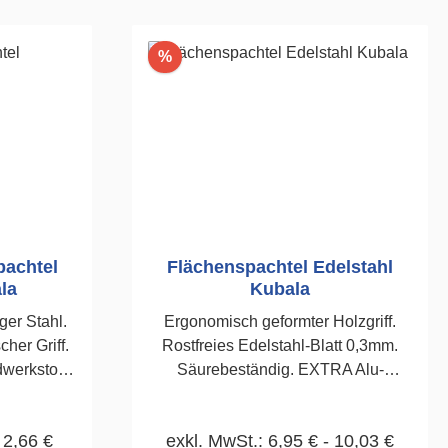
Rabatt
%
pachtel
Flächenspachtel Edelstahl
la
Kubala
ger Stahl.
Ergonomisch geformter Holzgriff.
her Griff.
Rostfreies Edelstahl-Blatt 0,3mm.
werkstoff.
Säurebeständig. EXTRA Alu-
nd Geruch
Verstärkung für mehr Präzession und
it aus
Genauigkeit. Für exakte Glättung von
 2,66 €
exkl. MwSt.: 6,95 € - 10,03 €
 unter
Putzen und Spachtelungen. Sehr