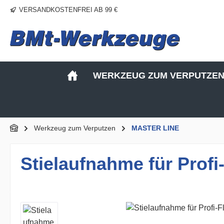
VERSANDKOSTENFREI AB 99 €
m Hauptinhalt springen
Zur Suche springen
Zur Hauptnavigation springen
WERKZEUG ZUM VERPUTZE
Werkzeug zum Verputzen
MASTER LINE
Stielaufnahme für Profi
Bildergalerie überspringen