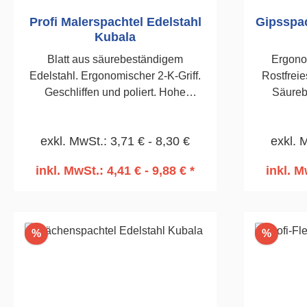
Profi Malerspachtel Edelstahl
Gipsspac
Kubala
Blatt aus säurebeständigem
Ergonom
Edelstahl. Ergonomischer 2-K-Griff.
Rostfreie
Geschliffen und poliert. Hohe
Säureb
Flexibilität. Hoher Komfort beim
Aus
Arbeiten. 60mm
exkl. MwSt.: 3,71 € - 8,30 €
exkl. 
inkl. MwSt.: 4,41 € - 9,88 € *
inkl. M
In den Warenkorb
I
Rabatt
Rabatt
%
%