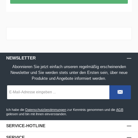
NEWSLETTER
Abonnieren Sie jetzt einfach unseren regelmäßig erscheinenden
Newsletter und Sie werden stets unter den Ersten sein, über neue
Produkte und Angebote informiert werden.
E-
Mail-
Adresse
*
Ich habe die
Datenschutzbestimmungen
zur Kenntnis genommen und die
AGB
gelesen und bin mit ihnen einverstanden.
SERVICE-HOTLINE
SERVICE