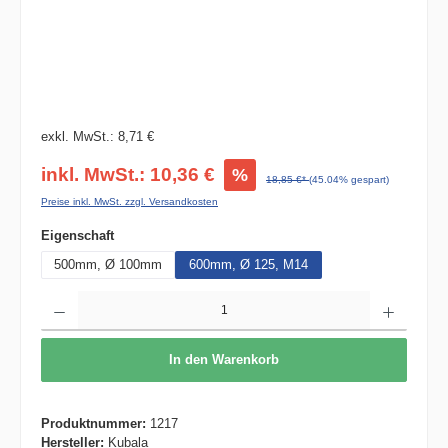
exkl. MwSt.: 8,71 €
inkl. MwSt.: 10,36 €
%
18,85 €*
(45.04% gespart)
Preise inkl. MwSt. zzgl. Versandkosten
auswählen
Eigenschaft
500mm, Ø 100mm
600mm, Ø 125, M14
Produkt Anzahl: Gib den gewünschten Wert ein oder benutze die Schaltflächen um die 
In den Warenkorb
Produktnummer:
1217
Hersteller:
Kubala