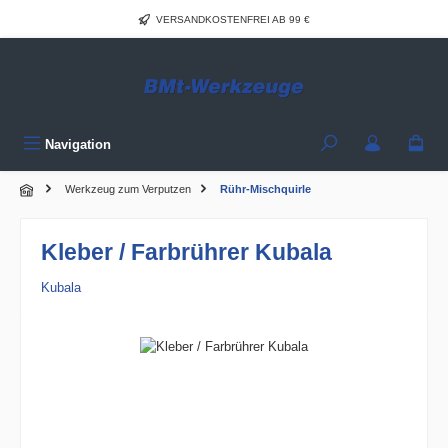
Zum Hauptinhalt springen
VERSANDKOSTENFREI AB 99 €
Navigation
Werkzeug zum Verputzen
Rühr-Mischquirle
Kleber / Farbrührer Kubala
Kubala
Bildergalerie überspringen