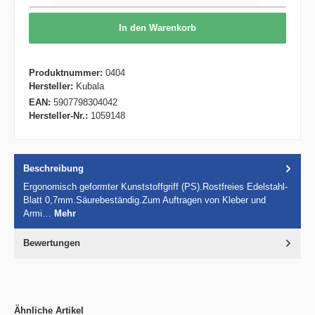
In den Warenkorb
Produktnummer:
0404
Hersteller:
Kubala
EAN:
5907798304042
Hersteller-Nr.:
1059148
Beschreibung
Ergonomisch geformter Kunststoffgriff (PS).Rostfreies Edelstahl-
Blatt 0,7mm.Säurebeständig.Zum Auftragen von Kleber und
Armi…
Mehr
Bewertungen
Ähnliche Artikel