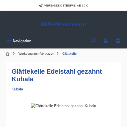
Zum Hauptinhalt springen
VERSANDKOSTENFREI AB 99 €
Navigation
Werkzeug zum Verputzen
Glättkelle
Glättekelle Edelstahl gezahnt
Kubala
Kubala
Bildergalerie überspringen