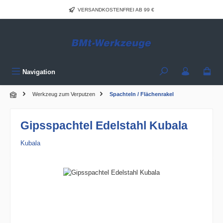
Zum Hauptinhalt springen
VERSANDKOSTENFREI AB 99 €
Navigation
Werkzeug zum Verputzen
Spachteln / Flächenrakel
Gipsspachtel Edelstahl Kubala
Kubala
Bildergalerie überspringen