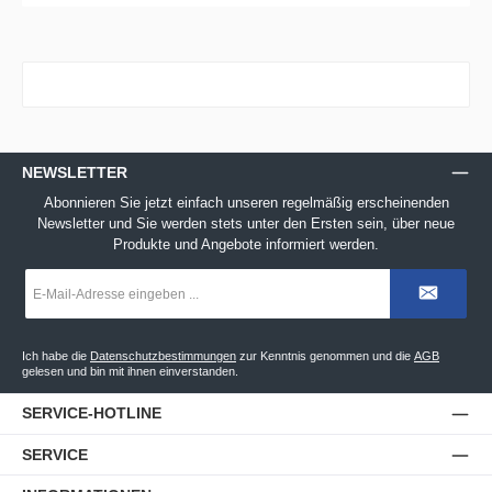
NEWSLETTER
Abonnieren Sie jetzt einfach unseren regelmäßig erscheinenden
Newsletter und Sie werden stets unter den Ersten sein, über neue
Produkte und Angebote informiert werden.
E-
Mail-
Adresse
*
Ich habe die
Datenschutzbestimmungen
zur Kenntnis genommen und die
AGB
gelesen und bin mit ihnen einverstanden.
SERVICE-HOTLINE
SERVICE