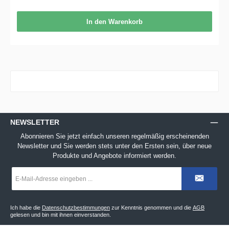
In den Warenkorb
NEWSLETTER
Abonnieren Sie jetzt einfach unseren regelmäßig erscheinenden
Newsletter und Sie werden stets unter den Ersten sein, über neue
Produkte und Angebote informiert werden.
E-
Mail-
Adresse
*
Ich habe die
Datenschutzbestimmungen
zur Kenntnis genommen und die
AGB
gelesen und bin mit ihnen einverstanden.