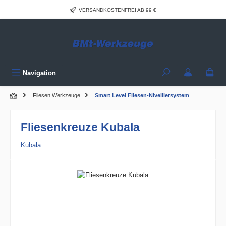
Zum Hauptinhalt springen
VERSANDKOSTENFREI AB 99 €
Navigation
Fliesen Werkzeuge
Smart Level Fliesen-Nivelliersystem
Fliesenkreuze Kubala
Kubala
Bildergalerie überspringen