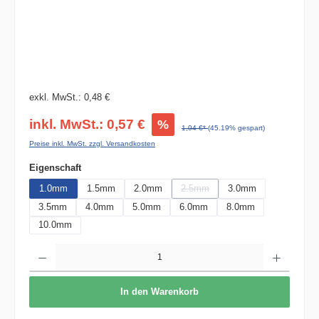
exkl. MwSt.: 0,48 €
inkl. MwSt.: 0,57 €
%
1,04 €*
(45.19% gespart)
Preise inkl. MwSt. zzgl. Versandkosten
auswählen
Eigenschaft
1.0mm
1.5mm
2.0mm
2.5mm
3.0mm
(Diese Option ist zurzeit nicht verfü
3.5mm
4.0mm
5.0mm
6.0mm
8.0mm
10.0mm
Produkt Anzahl: Gib den gewünschten Wert ein oder benutze die Schaltflächen um die 
In den Warenkorb