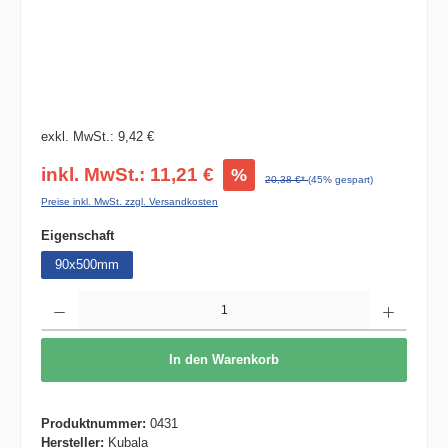
exkl. MwSt.: 9,42 €
inkl. MwSt.: 11,21 €
%
20,38 €*
(45% gespart)
Preise inkl. MwSt. zzgl. Versandkosten
auswählen
Eigenschaft
90x500mm
Produkt Anzahl: Gib den gewünschten Wert ein oder benutze die Schaltflächen um die 
In den Warenkorb
Produktnummer:
0431
Hersteller:
Kubala