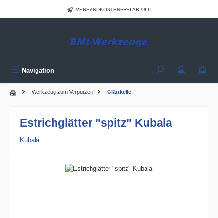
Zum Hauptinhalt springen
VERSANDKOSTENFREI AB 99 €
Navigation
Werkzeug zum Verputzen
Glättkelle
Estrichglätter "spitz" Kubala
Kubala
Bildergalerie überspringen