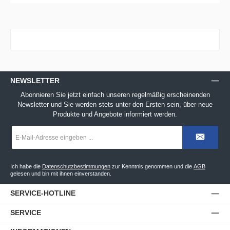
NEWSLETTER
Abonnieren Sie jetzt einfach unseren regelmäßig erscheinenden
Newsletter und Sie werden stets unter den Ersten sein, über neue
Produkte und Angebote informiert werden.
E-
Mail-
Adresse
*
Ich habe die
Datenschutzbestimmungen
zur Kenntnis genommen und die
AGB
gelesen und bin mit ihnen einverstanden.
SERVICE-HOTLINE
SERVICE