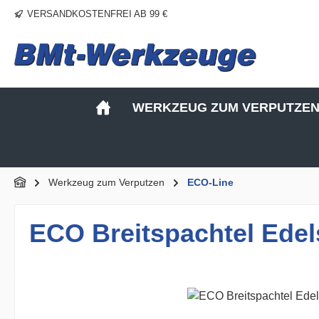
VERSANDKOSTENFREI AB 99 €
m Hauptinhalt springen
Zur Suche springen
Zur Hauptnavigation springen
WERKZEUG ZUM VERPUTZE
Werkzeug zum Verputzen
ECO-Line
ECO Breitspachtel Edel
Bildergalerie überspringen