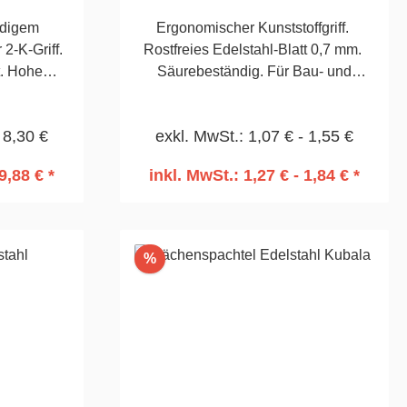
ndigem
Ergonomischer Kunststoffgriff.
2-K-Griff.
Rostfreies Edelstahl-Blatt 0,7 mm.
t. Hohe
Säurebeständig. Für Bau- und
ort beim
Ausbauarbeiten. 80mm
 8,30 €
exkl. MwSt.: 1,07 € - 1,55 €
9,88 € *
inkl. MwSt.: 1,27 € - 1,84 € *
rb
In den Warenkorb
Rabatt
%