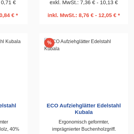
 0,71 €
exkl. MwSt.: 7,36 € - 10,13 €
mm
0,84 € *
inkl. MwSt.: 8,76 € - 12,05 € *
rb
In den Warenkorb
Rabatt
%
elstahl
ECO Aufziehglätter Edelstahl
Kubala
mter
Ergonomisch geformter,
Holz, 40%
imprägnierter Buchenholzgriff.