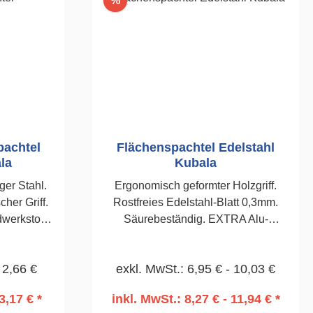
%
pachtel
Flächenspachtel Edelstahl
la
Kubala
ger Stahl.
Ergonomisch geformter Holzgriff.
her Griff.
Rostfreies Edelstahl-Blatt 0,3mm.
werkstoff.
Säurebeständig. EXTRA Alu-
nd Geruch
Verstärkung für mehr Präzession und
it aus
Genauigkeit. Für exakte Glättung von
 2,66 €
exkl. MwSt.: 6,95 € - 10,03 €
 unter
Putzen und Spachtelungen. Sehr
uf.300mm
anschmiegsam und
3,17 € *
inkl. MwSt.: 8,27 € - 11,94 € *
kräftesparend.600 mm