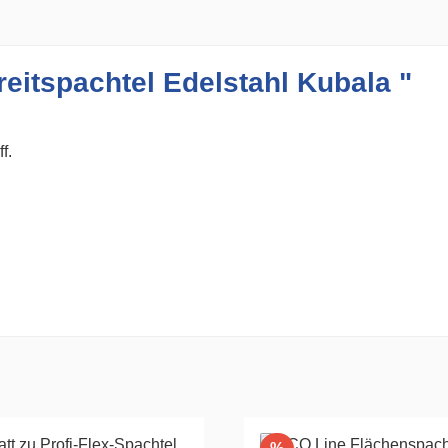
eitspachtel Edelstahl Kubala "
f.
Rabatt