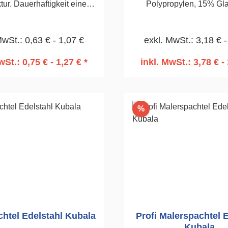
tur. Dauerhaftigkeit eines
Polypropylen, 15% Gl
es. Borstenmischung 30/70
Füllstoff. Wahrneh
rten von Farben. Vernickelte
Holzstruktur. Dauerhaftig
MwSt.: 0,63 € - 1,07 €
exkl. MwSt.: 3,18 € -
Zwinge. 50mm
Kunststoffes, Edelst
Säurebeständig 0,7m
wSt.: 0,75 € - 1,27 € *
inkl. MwSt.: 3,78 € - 
Auftragen von Klebemör
n den Warenkorb
In den Warenko
270, gezahnt 10 x 
Rabatt
%
chtel Edelstahl Kubala
Profi Malerspachtel 
Kubala