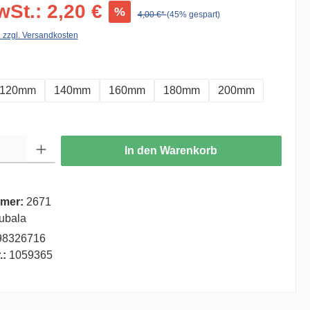
wSt.: 2,20 €
%
4,00 €*
(45% gespart)
. zzgl. Versandkosten
auswählen
120mm
140mm
160mm
180mm
200mm
ib den gewünschten Wert ein oder benutze die Schaltflächen um die Anzahl zu er
In den Warenkorb
mer:
2671
ubala
98326716
.:
1059365