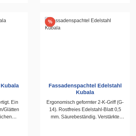
rb
In den Warenkorb
Rabatt
%
 Kubala
Fassadenspachtel Edelstahl
Kubala
t. Ein
Ergonomisch geformter 2-K-Griff (G-
/Glätten
14). Rostfreies Edelstahl-Blatt 0,5
lichen
mm. Säurebeständig. Verstärkte
mm
Alustütze. Zum Abziehen und Glätten
bei Putz- und WDVS-Arbeiten.350