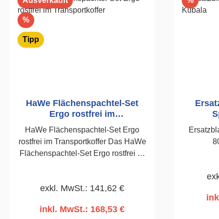
Ausverkauft
%
Rabatt
%
Tipp
HaWe Flächenspachtel-Set
Ersatz
Ergo rostfrei im
S
Transportkoffer
HaWe Flächenspachtel-Set Ergo
Ersatzbl
rostfrei im Transportkoffer Das HaWe
8
Flächenspachtel-Set Ergo rostfrei ist
das komplette Profi-Set für perfekte
exk
Spachtel- und Glättarbeiten an
exkl. MwSt.: 141,62 €
Wänden und Decken. Ergonomische
ink
Griffe, rostfreier Edelstahl und eine
inkl. MwSt.: 168,53 €
Blattstärke von 0,3 mm sorgen für