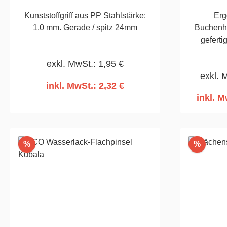
Kunststoffgriff aus PP Stahlstärke:
Erg
1,0 mm. Gerade / spitz 24mm
Buchenho
geferti
Griffteil
exkl. MwSt.: 1,95 €
Ede
exkl. 
Säu
inkl. MwSt.: 2,32 €
inkl. M
In den Warenkorb
I
Rabatt
Rabatt
%
%