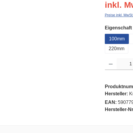
inkl. M
Preise inkl. MwSt
Eigenschaft
100mm
220mm
Produkt Anzahl: G
Produktnum
Hersteller:
K
EAN:
59077
Hersteller-Nr