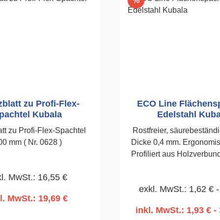
%
blatt zu Profi-Flex-
ECO Line Flächens
pachtel Kubala
Edelstahl Kuba
att zu Profi-Flex-Spachtel
Rostfreier, säurebeständi
00 mm ( Nr. 0628 )
Dicke 0,4 mm. Ergonomisc
Profiliert aus Holzverbund
Wahrnehmbare Struktur u
l. MwSt.: 16,55 €
von Holz.Langlebigke
exkl. MwSt.: 1,62 € -
Kunststoff.Griff quillt
l. MwSt.: 19,69 €
Wassereinfluss nicht a
inkl. MwSt.: 1,93 € - 