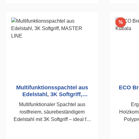
I
präzise Ergebnisse und hohen
Arbeitskomfort auf der Baustelle.
Lieferumfang HaWe Ergo
Rabatt
%
Flächenspachtel 150 mm (Blattstärke
0,3 mm) HaWe Ergo
Flächenspachtel 300 mm (Blattstärke
0,3 mm) HaWe Ergo
Flächenspachtel 400 mm (Blattstärke
0,3 mm) HaWe Ergo
Flächenspachtel 600 mm (Blattstärke
0,3 mm) HaWe Ergo
Flächenspachtel 800 mm (Blattstärke
Multifunktionsspachtel aus
ECO Bre
0,3 mm) Auftragswalze 25 cm mit
Edelstahl, 3K Softgriff,
Bügel Adapter für Teleskopstange
MASTER LINE
Multifunktionaler Spachtel aus
Erg
Teleskopstange für komfortables
rostfreiem, säurebeständigem
Holzkomp
Arbeiten in der Höhe Spachtel 100
Edelstahl mit 3K Softgriff – ideal für
Polypr
mm Spachtel 150 mm Stabiler
Maler, Putzer, Gipser und
Füllstoff
Transportkoffer für sicheren Transport
Trockenbauer. 75 mm breit, vielseitig
Spachte
und Ordnung Produktvorteile