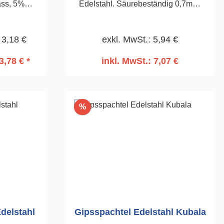
ass, 5%
Edelstahl. Säurebeständig 0,7mm.
mbare
Zum Auftragen von Gipsfeinputz,
keit eines
Mörtel und Kleber.130 x 480mm
 3,18 €
exkl. MwSt.: 5,94 €
ahl.
m. Zum
3,78 € *
inkl. MwSt.: 7,07 €
tel.130 x
rb
In den Warenkorb
10mm
Rabatt
%
Edelstahl
Gipsspachtel Edelstahl Kubala