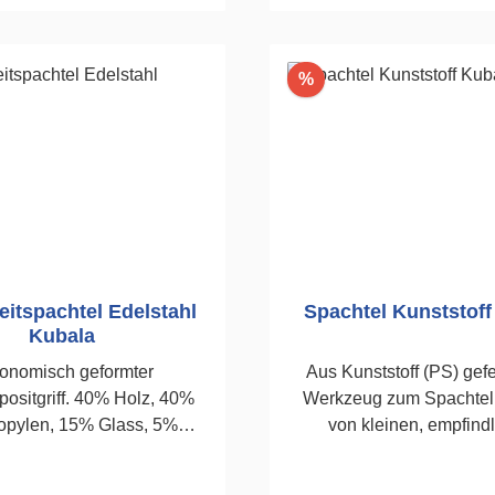
n den Warenkorb
In den Warenko
Rabatt
%
itspachtel Edelstahl
Spachtel Kunststoff
Kubala
onomisch geformter
Aus Kunststoff (PS) gefertig
ositgriff. 40% Holz, 40%
Werkzeug zum Spachteln
opylen, 15% Glass, 5%
von kleinen, empfind
.Säurebeständig, 0,5mm.Für
Oberflächen.80
larbeiten.Wahrnehmbare