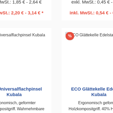
MwSt.: 1,85 € - 2,64 €
exkl. MwSt.: 0,45 € -
tur.Dauerhaftigkeit eines
offes, Edelstahl.120mm
wSt.: 2,20 € - 3,14 € *
inkl. MwSt.: 0,54 € - 
n den Warenkorb
In den Warenko
Rabatt
%
niversalflachpinsel
ECO Glättekelle Ed
Kubala
Kubala
onomisch, geformter
Ergonomisch gefor
ositgriff. Wahrnehmbare
Holzkompositgriff. 40% 