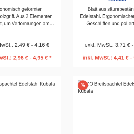
onomisch geformter
Blatt aus säurebestä
lzgriff. Aus 2 Elementen
Edelstahl. Ergonomischer 
gt, um Verformungen am
Geschliffen und polier
 zu verhindern. Rostfreies
Flexibilität. Hoher Komf
lstahl-Blatt 0,5 mm.
Arbeiten. 60mm
MwSt.: 2,49 € - 4,16 €
exkl. MwSt.: 3,71 € -
rebeständig.100mm
wSt.: 2,96 € - 4,95 € *
inkl. MwSt.: 4,41 € - 
n den Warenkorb
In den Warenko
Rabatt
%